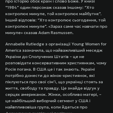
про історію обох країн і слово Боже. У книзі
“1984” один персонаж сказав іншому: “Хто
контролює минуле, той контролює майбутнє”.
Інший відповів: “Хто контролює сьогодення, той
контролює минуле”. «Зараз саме час навчати про
минуле» сказав Adam Rasmussen.
Annabelle Rutledge з організації Young Women for
America зазначила, що найважливіший меседж
України до Сполучених Штатів – це не
розповідати консервативним християнкам, чому
Росія погана. В США це і так знають. Україні
потрібно донести до жінок-християнок, які
піклуються про свої сім’ї, що українці стоять за
життя, свободу та правду. Це знайде відгук у
серцях американок. Жінки, особливо матері, –
це найбільший виборчий сегмент у США і
найвпливовіша група, коли йдеться про