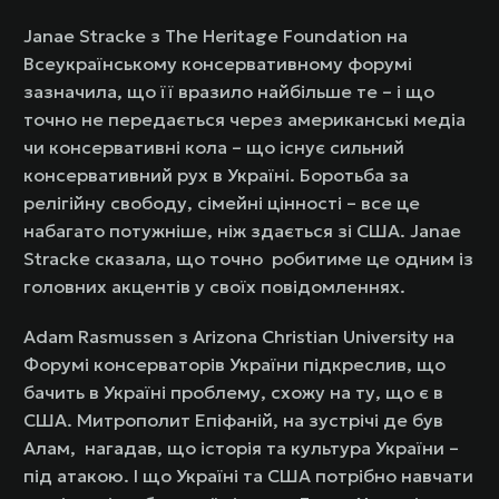
Janae Stracke з The Heritage Foundation на
Всеукраїнському консервативному форумі
зазначила, що її вразило найбільше те – і що
точно не передається через американські медіа
чи консервативні кола – що існує сильний
консервативний рух в Україні. Боротьба за
релігійну свободу, сімейні цінності – все це
набагато потужніше, ніж здається зі США. Janae
Stracke сказала, що точно робитиме це одним із
головних акцентів у своїх повідомленнях.
Adam Rasmussen з Arizona Christian University на
Форумі консерваторів України підкреслив, що
бачить в Україні проблему, схожу на ту, що є в
США. Митрополит Епіфаній, на зустрічі де був
Алам, нагадав, що історія та культура України –
під атакою. І що Україні та США потрібно навчати