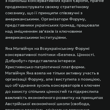
з найбільш консервативних країн Європи, прагне
продемонструвати своєму стратегічному
союзнику, що її принципи співзвучні з
американськими. Організатори Форуму,
представники українських громад, працювали
над зміцненням зв’язків із ключовими
американськими інституціями.
Яна Матвійчук на Всеукраїнському Форумі
консервативної політики «Безпека. Цінності.
Добробут» представляла інтереси
Християнсько-патріотичної платформи.
Матвійчук Яна взяла не тільки активну участь в
організації Форуму, але і виступила з позицією,
що об’єднання зусиль консерваторів є ключем
до захисту спільних цінностей та підкреслила
важливість економічного розвитку на принципах
Австрійської економічної школи (свобода,
приватна власність, мінімальне втручання