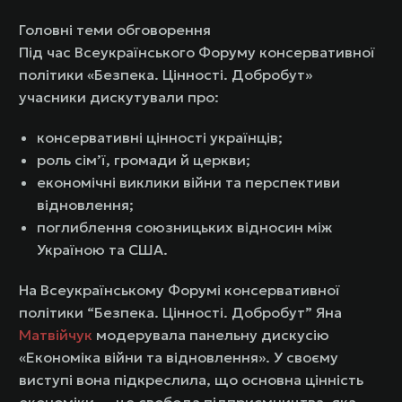
Головні теми обговорення
Під час Всеукраїнського Форуму консервативної
політики «Безпека. Цінності. Добробут»
учасники дискутували про:
консервативні цінності українців;
роль сім’ї, громади й церкви;
економічні виклики війни та перспективи
відновлення;
поглиблення союзницьких відносин між
Україною та США.
На Всеукраїнському Форумі консервативної
політики “Безпека. Цінності. Добробут” Яна
Матвійчук
модерувала панельну дискусію
«Економіка війни та відновлення». У своєму
виступі вона підкреслила, що основна цінність
економіки — це свобода підприємництва, яка